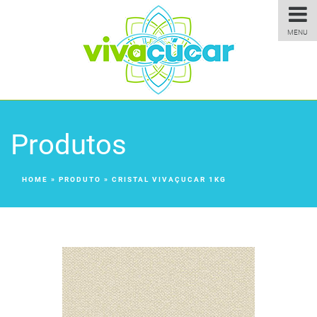
MENU
Produtos
HOME
»
PRODUTO
»
CRISTAL VIVAÇUCAR 1KG