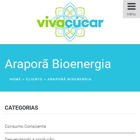
MENU
Araporã Bioenergia
HOME
»
CLIENTE
»
ARAPORÃ BIOENERGIA
CATEGORIAS
Consumo Consciente
Desvendando a produção